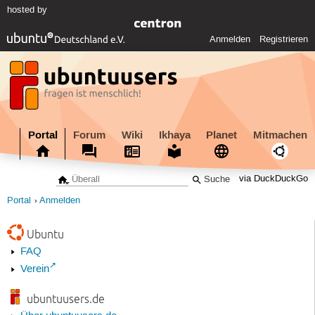
hosted by
Anmelden
Registrieren
Portal
Forum
Wiki
Ikhaya
Planet
Mitmachen
via DuckDuckGo
Portal
Anmelden
Ubuntu
FAQ
Verein
ubuntuusers.de