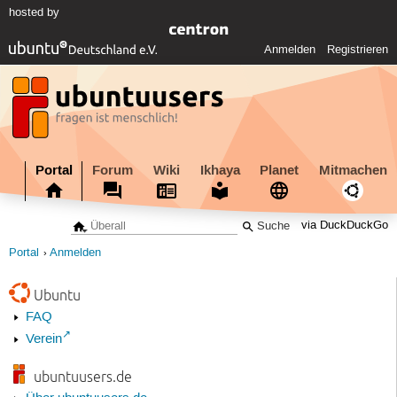
hosted by
Anmelden
Registrieren
Portal
Forum
Wiki
Ikhaya
Planet
Mitmachen
via DuckDuckGo
Portal
Anmelden
Ubuntu
FAQ
Verein
ubuntuusers.de