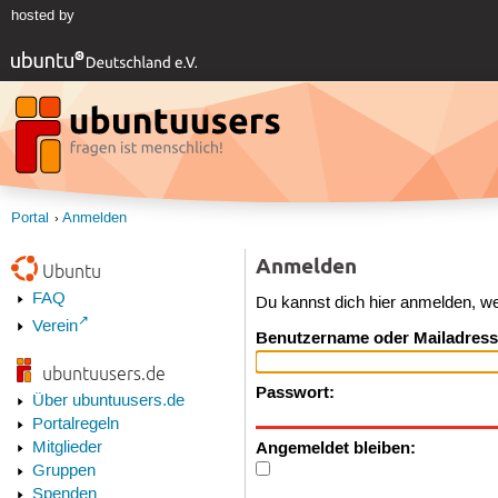
hosted by
Portal
Anmelden
Anmelden
Ubuntu
FAQ
Du kannst dich hier anmelden, w
Verein
Benutzername oder Mailadress
ubuntuusers.de
Passwort:
Über ubuntuusers.de
Portalregeln
Angemeldet bleiben:
Mitglieder
Gruppen
Spenden