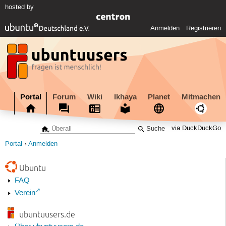
hosted by
Anmelden
Registrieren
Portal
Forum
Wiki
Ikhaya
Planet
Mitmachen
via DuckDuckGo
Portal
Anmelden
Ubuntu
FAQ
Verein
ubuntuusers.de