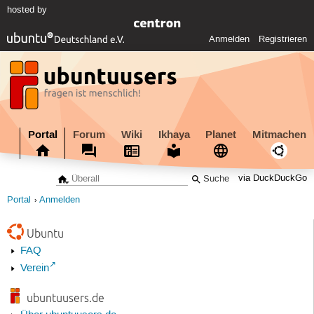
hosted by
Anmelden
Registrieren
Portal
Forum
Wiki
Ikhaya
Planet
Mitmachen
via DuckDuckGo
Portal
Anmelden
Ubuntu
FAQ
Verein
ubuntuusers.de