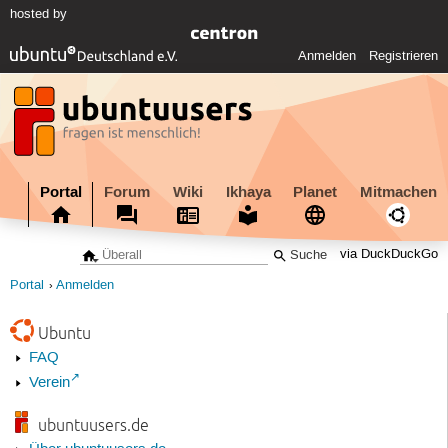
hosted by
Anmelden
Registrieren
Portal
Forum
Wiki
Ikhaya
Planet
Mitmachen
via DuckDuckGo
Portal
Anmelden
Ubuntu
FAQ
Verein
ubuntuusers.de