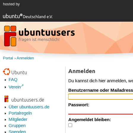
hosted by
Portal
Anmelden
Anmelden
Ubuntu
FAQ
Du kannst dich hier anmelden, w
Verein
Benutzername oder Mailadress
ubuntuusers.de
Passwort:
Über ubuntuusers.de
Portalregeln
Angemeldet bleiben:
Mitglieder
Gruppen
Spenden