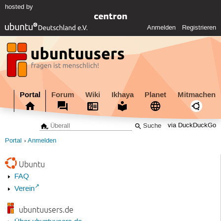
hosted by
Anmelden
Registrieren
Portal
Forum
Wiki
Ikhaya
Planet
Mitmachen
via DuckDuckGo
Portal
Anmelden
Ubuntu
FAQ
Verein
ubuntuusers.de