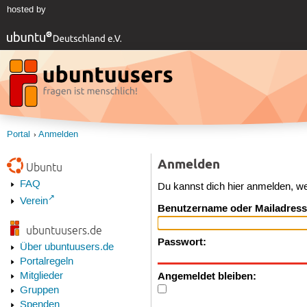
hosted by
Portal
Anmelden
Anmelden
Ubuntu
FAQ
Du kannst dich hier anmelden, w
Verein
Benutzername oder Mailadress
ubuntuusers.de
Passwort:
Über ubuntuusers.de
Portalregeln
Angemeldet bleiben:
Mitglieder
Gruppen
Spenden