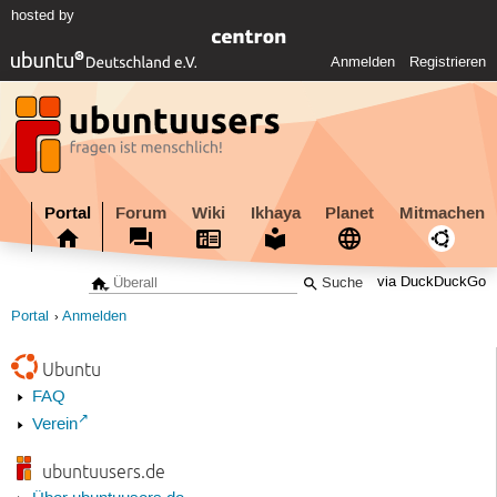
hosted by
Anmelden
Registrieren
Portal
Forum
Wiki
Ikhaya
Planet
Mitmachen
via DuckDuckGo
Portal
Anmelden
Ubuntu
FAQ
Verein
ubuntuusers.de