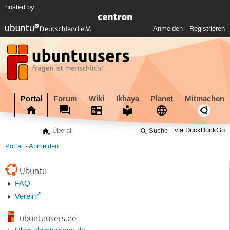
hosted by
Anmelden
Registrieren
Portal
Forum
Wiki
Ikhaya
Planet
Mitmachen
via DuckDuckGo
Portal
Anmelden
Ubuntu
FAQ
Verein
ubuntuusers.de