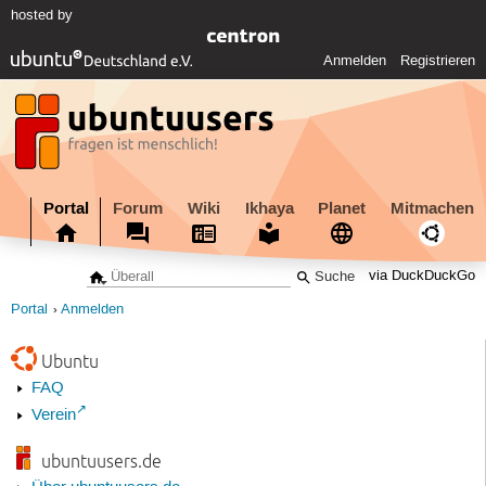
hosted by
Anmelden
Registrieren
Portal
Forum
Wiki
Ikhaya
Planet
Mitmachen
via DuckDuckGo
Portal
Anmelden
Ubuntu
FAQ
Verein
ubuntuusers.de