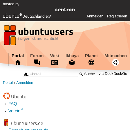
hosted by
Anmelden
Registrieren
Portal
Forum
Wiki
Ikhaya
Planet
Mitmachen
via DuckDuckGo
Portal
Anmelden
Ubuntu
FAQ
Verein
ubuntuusers.de