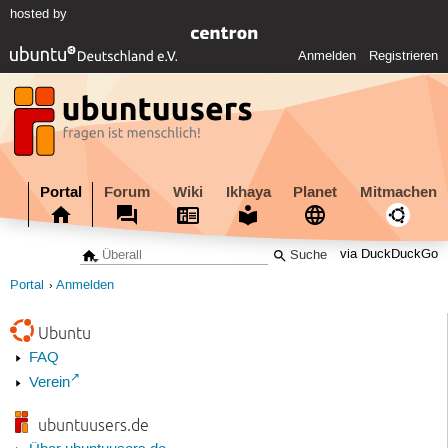
hosted by
Anmelden
Registrieren
Portal
Forum
Wiki
Ikhaya
Planet
Mitmachen
via DuckDuckGo
Portal
Anmelden
Ubuntu
FAQ
Verein
ubuntuusers.de