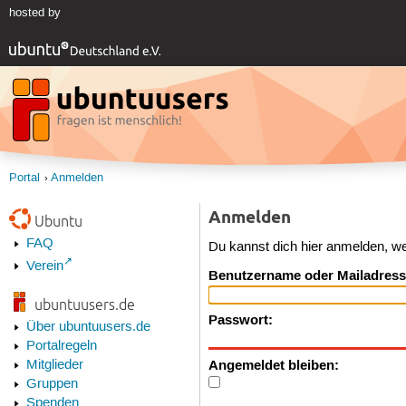
hosted by
Portal
Anmelden
Anmelden
Ubuntu
FAQ
Du kannst dich hier anmelden, w
Verein
Benutzername oder Mailadress
ubuntuusers.de
Passwort:
Über ubuntuusers.de
Portalregeln
Angemeldet bleiben:
Mitglieder
Gruppen
Spenden