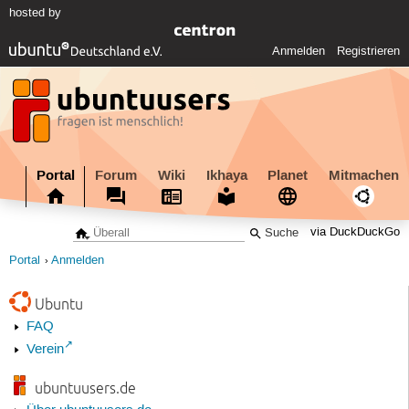
hosted by
Anmelden
Registrieren
Portal
Forum
Wiki
Ikhaya
Planet
Mitmachen
via DuckDuckGo
Portal
Anmelden
Ubuntu
FAQ
Verein
ubuntuusers.de