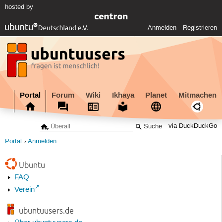
hosted by
Anmelden
Registrieren
Portal
Forum
Wiki
Ikhaya
Planet
Mitmachen
via DuckDuckGo
Portal
Anmelden
Ubuntu
FAQ
Verein
ubuntuusers.de