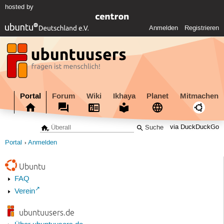
hosted by
Anmelden
Registrieren
Portal
Forum
Wiki
Ikhaya
Planet
Mitmachen
via DuckDuckGo
Portal
Anmelden
Ubuntu
FAQ
Verein
ubuntuusers.de