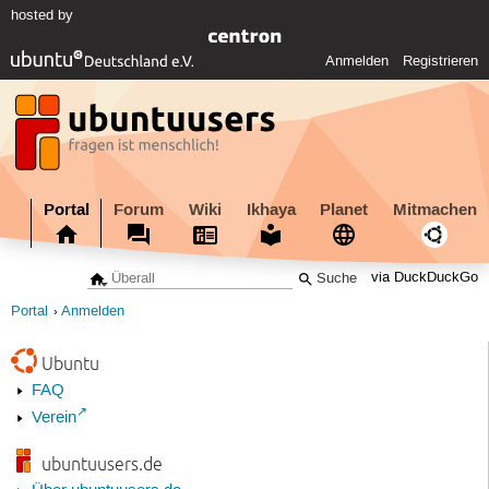
hosted by
Anmelden
Registrieren
Portal
Forum
Wiki
Ikhaya
Planet
Mitmachen
via DuckDuckGo
Portal
Anmelden
Ubuntu
FAQ
Verein
ubuntuusers.de