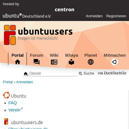
hosted by
Anmelden
Registrieren
Portal
Forum
Wiki
Ikhaya
Planet
Mitmachen
via DuckDuckGo
Portal
Anmelden
Ubuntu
FAQ
Verein
ubuntuusers.de