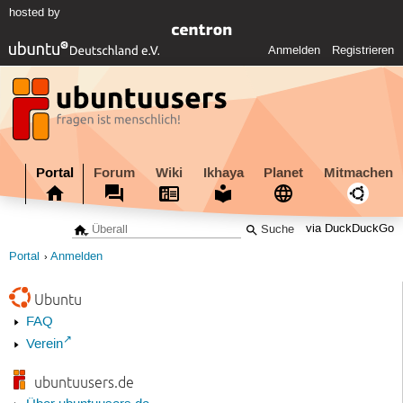
hosted by
Anmelden
Registrieren
Portal
Forum
Wiki
Ikhaya
Planet
Mitmachen
via DuckDuckGo
Portal
Anmelden
Ubuntu
FAQ
Verein
ubuntuusers.de