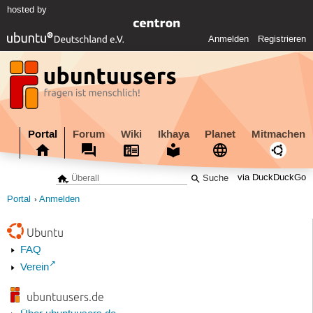
hosted by
Anmelden
Registrieren
Portal
Forum
Wiki
Ikhaya
Planet
Mitmachen
via DuckDuckGo
Portal
Anmelden
Ubuntu
FAQ
Verein
ubuntuusers.de