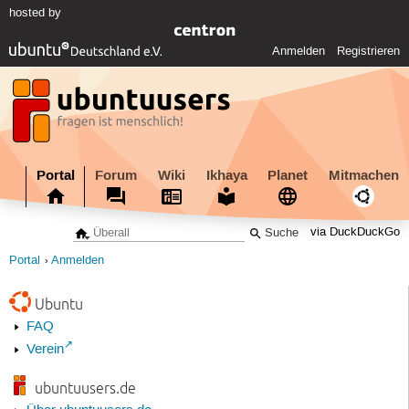
hosted by
Anmelden
Registrieren
Portal
Forum
Wiki
Ikhaya
Planet
Mitmachen
via DuckDuckGo
Portal
Anmelden
Ubuntu
FAQ
Verein
ubuntuusers.de