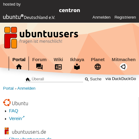
hosted by
Anmelden
Registrieren
Portal
Forum
Wiki
Ikhaya
Planet
Mitmachen
via DuckDuckGo
Portal
Anmelden
Ubuntu
FAQ
Verein
ubuntuusers.de