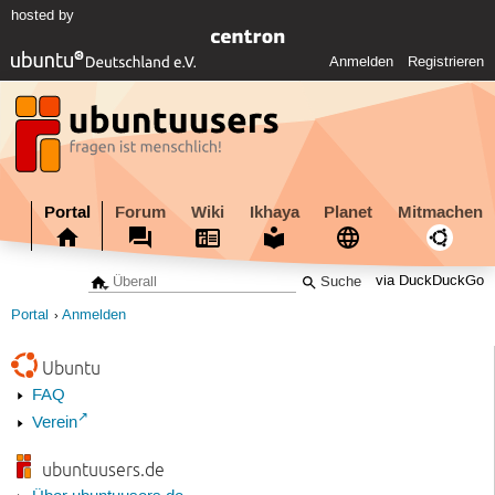
hosted by
Anmelden
Registrieren
Portal
Forum
Wiki
Ikhaya
Planet
Mitmachen
via DuckDuckGo
Portal
Anmelden
Ubuntu
FAQ
Verein
ubuntuusers.de