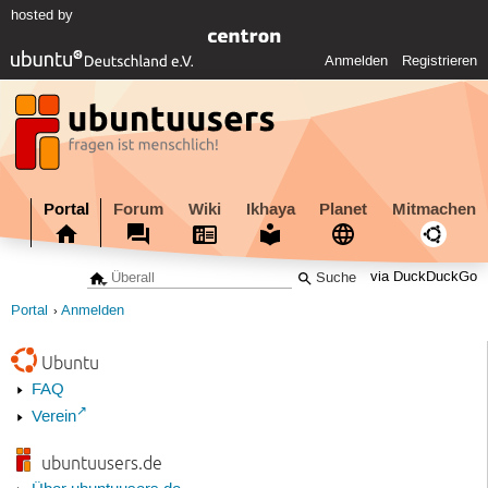
hosted by
Anmelden
Registrieren
Portal
Forum
Wiki
Ikhaya
Planet
Mitmachen
via DuckDuckGo
Portal
Anmelden
Ubuntu
FAQ
Verein
ubuntuusers.de