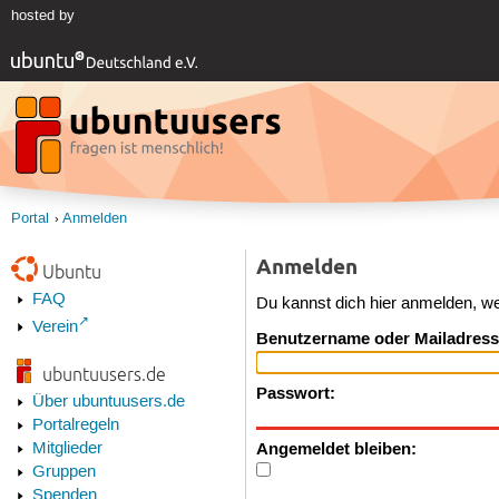
hosted by
Portal
Anmelden
Anmelden
Ubuntu
FAQ
Du kannst dich hier anmelden, w
Verein
Benutzername oder Mailadress
ubuntuusers.de
Passwort:
Über ubuntuusers.de
Portalregeln
Angemeldet bleiben:
Mitglieder
Gruppen
Spenden