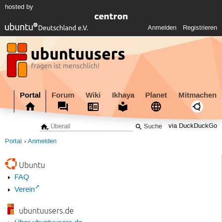
hosted by
Anmelden
Registrieren
Portal
Forum
Wiki
Ikhaya
Planet
Mitmachen
via DuckDuckGo
Portal
Anmelden
Ubuntu
FAQ
Verein
ubuntuusers.de