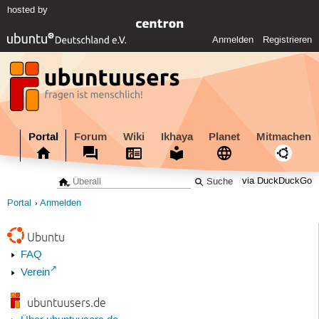
hosted by
Anmelden
Registrieren
Portal
Forum
Wiki
Ikhaya
Planet
Mitmachen
via DuckDuckGo
Portal
Anmelden
Ubuntu
FAQ
Verein
ubuntuusers.de