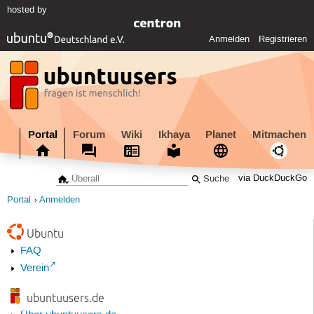
hosted by
Anmelden
Registrieren
Portal
Forum
Wiki
Ikhaya
Planet
Mitmachen
via DuckDuckGo
Portal
Anmelden
Ubuntu
FAQ
Verein
ubuntuusers.de