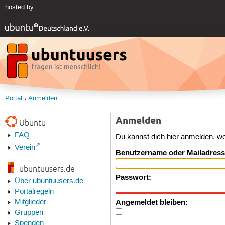
hosted by
Portal
Anmelden
Anmelden
Ubuntu
FAQ
Du kannst dich hier anmelden, w
Verein
Benutzername oder Mailadress
ubuntuusers.de
Passwort:
Über ubuntuusers.de
Portalregeln
Angemeldet bleiben:
Mitglieder
Gruppen
Spenden