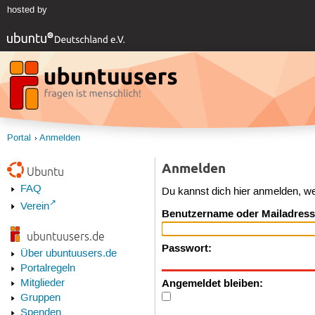
hosted by
Portal
Anmelden
Anmelden
Ubuntu
FAQ
Du kannst dich hier anmelden, w
Verein
Benutzername oder Mailadress
ubuntuusers.de
Passwort:
Über ubuntuusers.de
Portalregeln
Angemeldet bleiben:
Mitglieder
Gruppen
Spenden