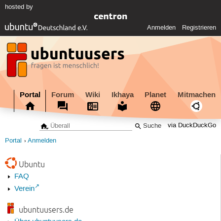
hosted by
Anmelden
Registrieren
Portal
Forum
Wiki
Ikhaya
Planet
Mitmachen
via DuckDuckGo
Portal
Anmelden
Ubuntu
FAQ
Verein
ubuntuusers.de