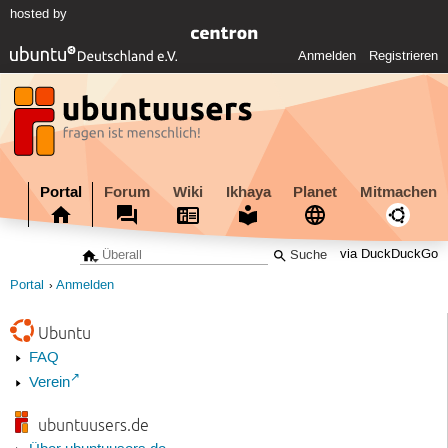
hosted by
Anmelden
Registrieren
Portal
Forum
Wiki
Ikhaya
Planet
Mitmachen
via DuckDuckGo
Portal
Anmelden
Ubuntu
FAQ
Verein
ubuntuusers.de