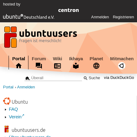
hosted by
Anmelden
Registrieren
Portal
Forum
Wiki
Ikhaya
Planet
Mitmachen
via DuckDuckGo
Portal
Anmelden
Ubuntu
FAQ
Verein
ubuntuusers.de