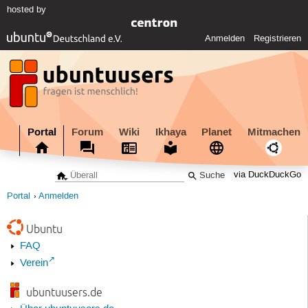
hosted by
Anmelden
Registrieren
Portal
Forum
Wiki
Ikhaya
Planet
Mitmachen
via DuckDuckGo
Portal
Anmelden
Ubuntu
FAQ
Verein
ubuntuusers.de