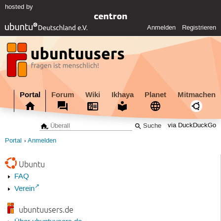
hosted by
Anmelden
Registrieren
Portal
Forum
Wiki
Ikhaya
Planet
Mitmachen
via DuckDuckGo
Portal
Anmelden
Ubuntu
FAQ
Verein
ubuntuusers.de