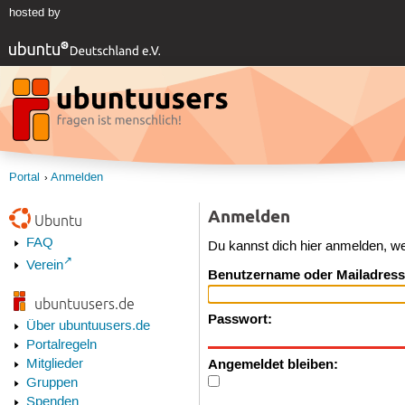
hosted by
Portal
Anmelden
Anmelden
Ubuntu
FAQ
Du kannst dich hier anmelden, w
Verein
Benutzername oder Mailadress
ubuntuusers.de
Passwort:
Über ubuntuusers.de
Portalregeln
Angemeldet bleiben:
Mitglieder
Gruppen
Spenden