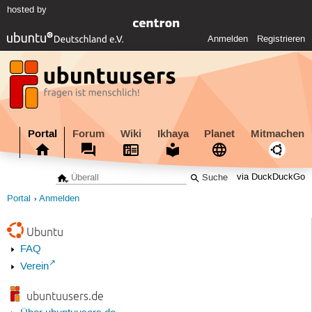
hosted by
Anmelden
Registrieren
Portal
Forum
Wiki
Ikhaya
Planet
Mitmachen
via DuckDuckGo
Portal
Anmelden
Ubuntu
FAQ
Verein
ubuntuusers.de