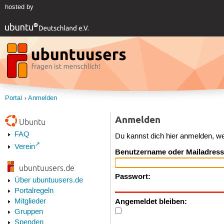
hosted by
Portal
Anmelden
Anmelden
Ubuntu
FAQ
Du kannst dich hier anmelden, w
Verein
Benutzername oder Mailadress
ubuntuusers.de
Passwort:
Über ubuntuusers.de
Portalregeln
Angemeldet bleiben:
Mitglieder
Gruppen
Spenden