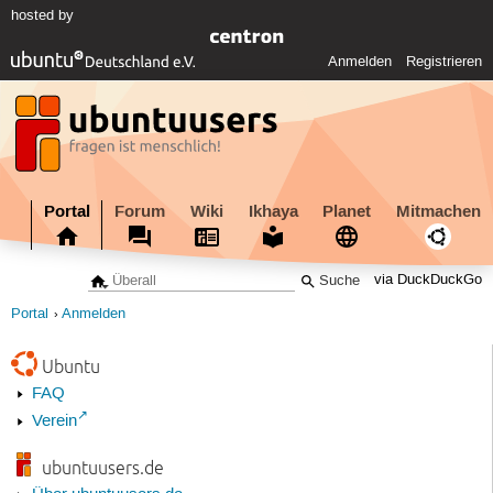
hosted by
Anmelden
Registrieren
Portal
Forum
Wiki
Ikhaya
Planet
Mitmachen
via DuckDuckGo
Portal
Anmelden
Ubuntu
FAQ
Verein
ubuntuusers.de