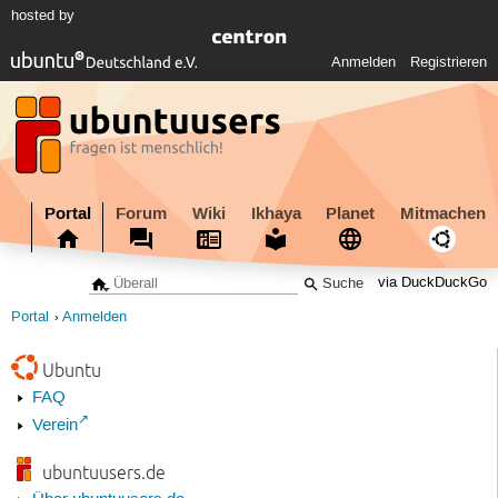
hosted by
Anmelden
Registrieren
Portal
Forum
Wiki
Ikhaya
Planet
Mitmachen
via DuckDuckGo
Portal
Anmelden
Ubuntu
FAQ
Verein
ubuntuusers.de