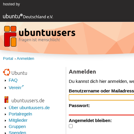
hosted by
Portal
Anmelden
Anmelden
Ubuntu
FAQ
Du kannst dich hier anmelden, w
Verein
Benutzername oder Mailadress
ubuntuusers.de
Passwort:
Über ubuntuusers.de
Portalregeln
Angemeldet bleiben:
Mitglieder
Gruppen
Spenden