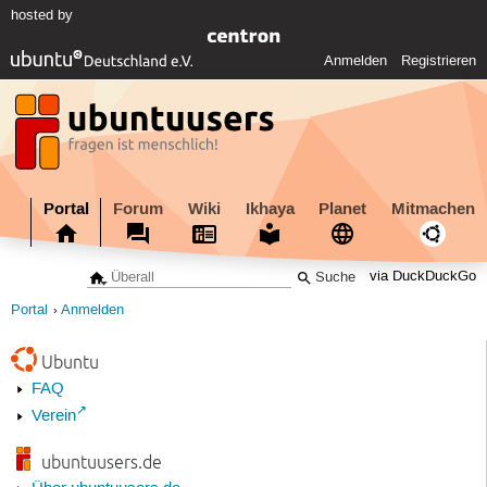
hosted by
Anmelden
Registrieren
Portal
Forum
Wiki
Ikhaya
Planet
Mitmachen
via DuckDuckGo
Portal
Anmelden
Ubuntu
FAQ
Verein
ubuntuusers.de