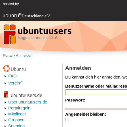
hosted by
Portal
Anmelden
Anmelden
Ubuntu
FAQ
Du kannst dich hier anmelden, w
Verein
Benutzername oder Mailadress
ubuntuusers.de
Passwort:
Über ubuntuusers.de
Portalregeln
Angemeldet bleiben:
Mitglieder
Gruppen
Spenden