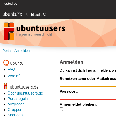
hosted by
Portal
Anmelden
Anmelden
Ubuntu
FAQ
Du kannst dich hier anmelden, w
Verein
Benutzername oder Mailadress
ubuntuusers.de
Passwort:
Über ubuntuusers.de
Portalregeln
Angemeldet bleiben:
Mitglieder
Gruppen
Spenden