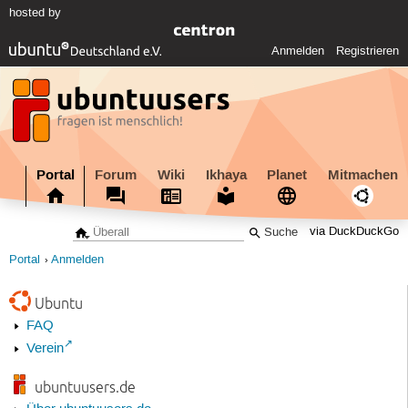
hosted by
Anmelden
Registrieren
Portal
Forum
Wiki
Ikhaya
Planet
Mitmachen
via DuckDuckGo
Portal
Anmelden
Ubuntu
FAQ
Verein
ubuntuusers.de