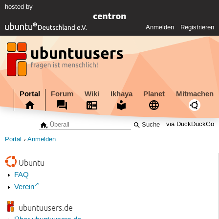
hosted by
Anmelden
Registrieren
Portal
Forum
Wiki
Ikhaya
Planet
Mitmachen
via DuckDuckGo
Portal
Anmelden
Ubuntu
FAQ
Verein
ubuntuusers.de