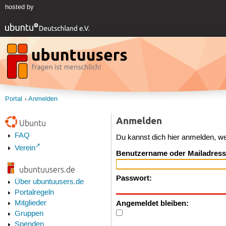
hosted by
Portal
Anmelden
Anmelden
Ubuntu
FAQ
Du kannst dich hier anmelden, w
Verein
Benutzername oder Mailadress
ubuntuusers.de
Passwort:
Über ubuntuusers.de
Portalregeln
Angemeldet bleiben:
Mitglieder
Gruppen
Spenden