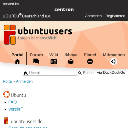
hosted by
Anmelden
Registrieren
Portal
Forum
Wiki
Ikhaya
Planet
Mitmachen
via DuckDuckGo
Portal
Anmelden
Ubuntu
FAQ
Verein
ubuntuusers.de